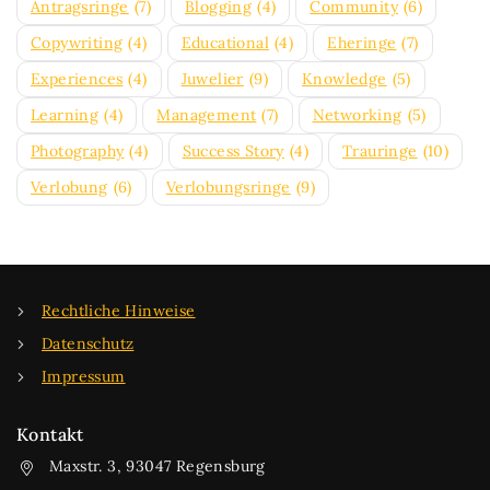
Antragsringe
(7)
Blogging
(4)
Community
(6)
Copywriting
(4)
Educational
(4)
Eheringe
(7)
Experiences
(4)
Juwelier
(9)
Knowledge
(5)
Learning
(4)
Management
(7)
Networking
(5)
Photography
(4)
Success Story
(4)
Trauringe
(10)
Verlobung
(6)
Verlobungsringe
(9)
Rechtliche Hinweise
Datenschutz
Impressum
Kontakt
Maxstr. 3, 93047 Regensburg