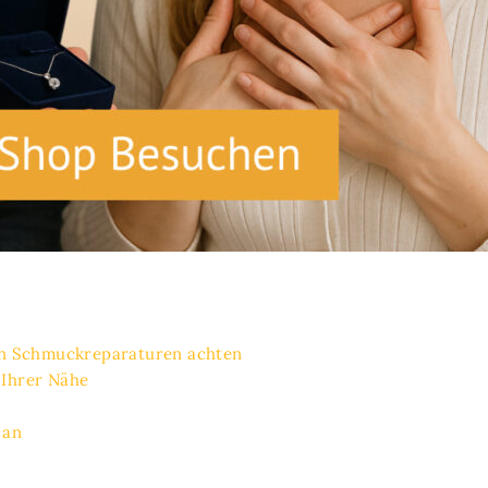
von Schmuckreparaturen achten
 Ihrer Nähe
 an