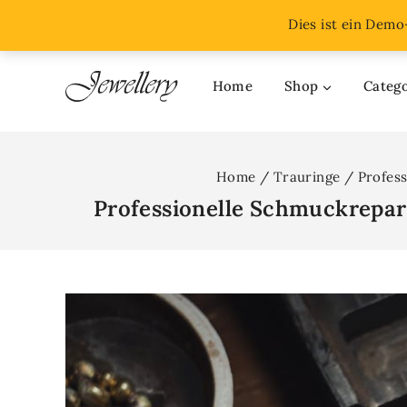
Get a $50 credit on selected items
Shop now
Dies ist ein Dem
Home
Shop
Catego
Home
/
Trauringe
/
Profes
Professionelle Schmuckrepar