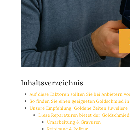
Inhaltsverzeichnis
Auf diese Faktoren sollten Sie bei Anbietern 
So finden Sie einen geeigneten Goldschmied in
Unsere Empfehlung: Goldene Zeiten Juweliere
Diese Reparaturen bietet der Goldschmied
Umarbeitung & Gravuren
Reinigung & Politur