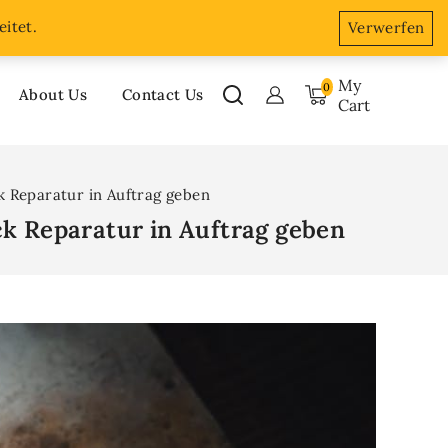
About Us
Accordion
Blog
Cart
Checkout
itet.
Verwerfen
My
0
About Us
Contact Us
Cart
 Reparatur in Auftrag geben
k Reparatur in Auftrag geben