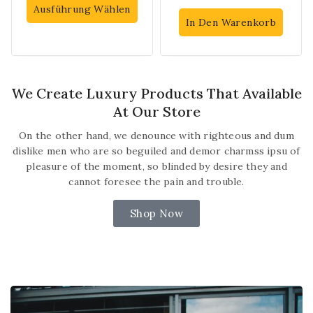
von
von
Ausführung Wählen
5
5
In Den Warenkorb
We Create Luxury Products That Available
At Our Store
On the other hand, we denounce with righteous and dum
dislike men who are so beguiled and demor charmss ipsu of
pleasure of the moment, so blinded by desire they and
cannot foresee the pain and trouble.
Shop Now