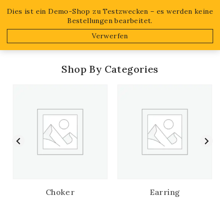
Free shipping on orders over $50!
Dies ist ein Demo-Shop zu Testzwecken – es werden keine
Bestellungen bearbeitet.
0
Verwerfen
Shop By Categories
Choker
Earring