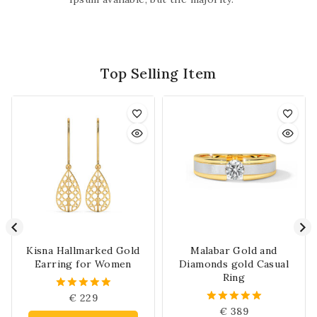
Top Selling Item
Kisna Hallmarked Gold
Malabar Gold and
Earring for Women
Diamonds gold Casual
Ring
€
229
5.00
von 5
€
389
5.00