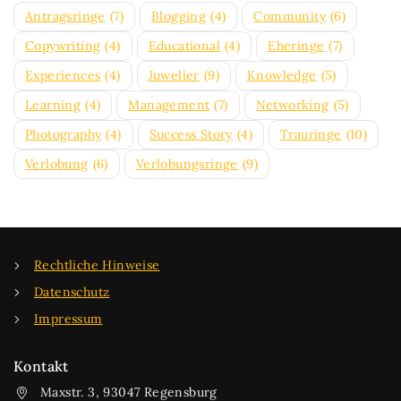
Antragsringe
(7)
Blogging
(4)
Community
(6)
Copywriting
(4)
Educational
(4)
Eheringe
(7)
Experiences
(4)
Juwelier
(9)
Knowledge
(5)
Learning
(4)
Management
(7)
Networking
(5)
Photography
(4)
Success Story
(4)
Trauringe
(10)
Verlobung
(6)
Verlobungsringe
(9)
Rechtliche Hinweise
Datenschutz
Impressum
Kontakt
Maxstr. 3, 93047 Regensburg