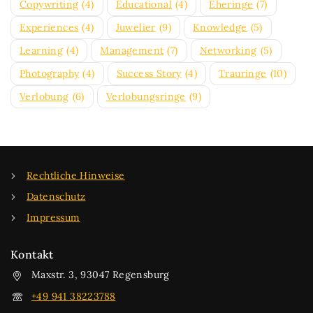
Copywriting
(4)
Educational
(4)
Eheringe
(7)
Experiences
(4)
Juwelier
(9)
Knowledge
(5)
Learning
(4)
Management
(7)
Networking
(5)
Photography
(4)
Success Story
(4)
Trauringe
(10)
Verlobung
(6)
Verlobungsringe
(9)
Rechtliche Hinweise
Datenschutz
Impressum
Kontakt
Maxstr. 3, 93047 Regensburg
+49 941 38223788