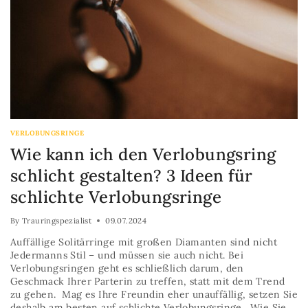
VERLOBUNGSRINGE
Wie kann ich den Verlobungsring
schlicht gestalten? 3 Ideen für
schlichte Verlobungsringe
By
Trauringspezialist
09.07.2024
Auffällige Solitärringe mit großen Diamanten sind nicht
Jedermanns Stil – und müssen sie auch nicht. Bei
Verlobungsringen geht es schließlich darum, den
Geschmack Ihrer Parterin zu treffen, statt mit dem Trend
zu gehen. Mag es Ihre Freundin eher unauffällig, setzen Sie
deshalb am besten auf schlichte Verlobungsringe. Wie Sie