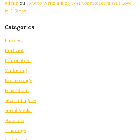
Admin
zu
How to Write a Blog Post Your Readers Will Love
in 5 Steps
Categories
Business
Hochzeit
Information
Marketing
Partnerringe
Promotions
Search Engine
Social Media
Statistics
Trauringe