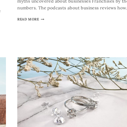
myths uncovered about businesses Franchises by th
numbers. The podcasts about business reviews ho
e
READ MORE