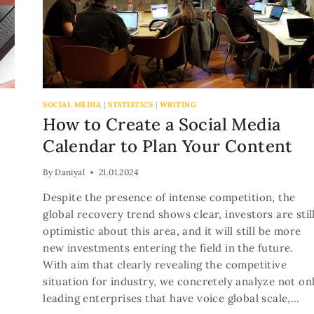
SOCIAL MEDIA
|
STATISTICS
|
WRITING
How to Create a Social Media
Calendar to Plan Your Content
By
Daniyal
21.01.2024
Despite the presence of intense competition, the
global recovery trend shows clear, investors are stil
optimistic about this area, and it will still be more
new investments entering the field in the future.
With aim that clearly revealing the competitive
situation for industry, we concretely analyze not on
leading enterprises that have voice global scale,…