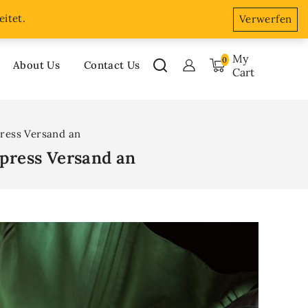
About Us
Accordion
Blog
Cart
Checkout
itet.
Verwerfen
My
0
About Us
Contact Us
Cart
press Versand an
xpress Versand an