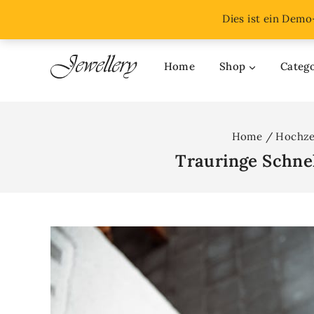
Get a $50 credit on selected items
Shop now
Dies ist ein Dem
Home
Shop
Catego
Home
/
Hochze
Trauringe Schnel